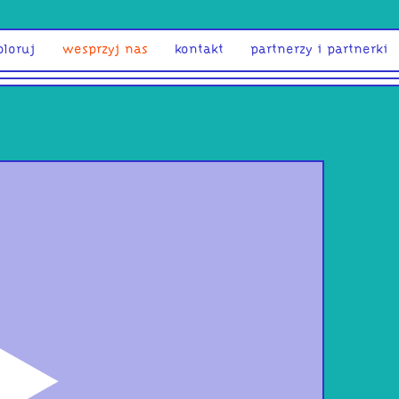
ploruj
wesprzyj nas
kontakt
partnerzy i partnerki
odtwórz
COŚ 
zapr