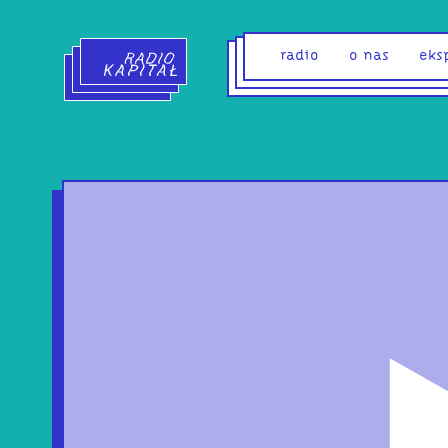
Radio Kapitał - strona główna
radio
o nas
eks