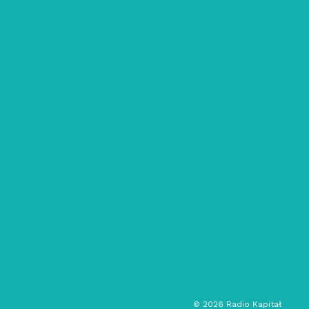
21/12/2023
PanDymińska na falach: VIDEO
PARTYTURY
muzyka eksperymentalna
muzyka elektroniczna
audycja kulturalna
©
2026
Radio Kapitał