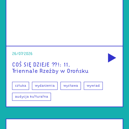
od
26/07/2026
COŚ SIĘ DZIEJE ??!: 11.
Triennale Rzeźby w Orońsku
sztuka
wydarzenia
wystawa
wywiad
audycja kulturalna