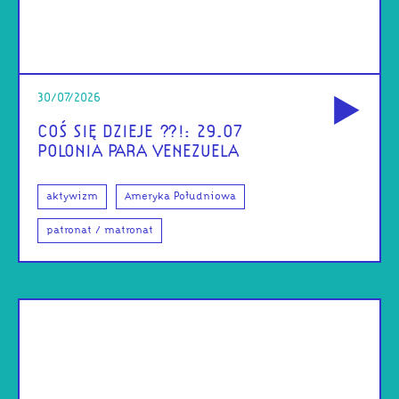
od
30/07/2026
COŚ SIĘ DZIEJE ??!: 29.07
POLONIA PARA VENEZUELA
aktywizm
Ameryka Południowa
patronat / matronat