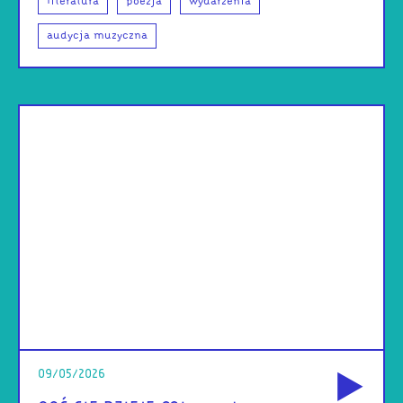
literatura
poezja
wydarzenia
audycja muzyczna
od
09/05/2026