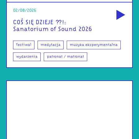
od
02/08/2026
COŚ SIĘ DZIEJE ??!:
Sanatorium of Sound 2026
festiwal
medytacja
muzyka eksperymentalna
wydarzenia
patronat / matronat