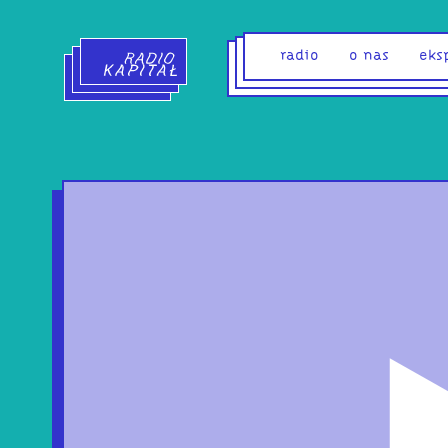
Radio Kapitał - strona główna
radio
o nas
eks