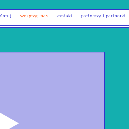
ploruj
wesprzyj nas
kontakt
partnerzy i partnerki
odtwórz
COŚ 
zap