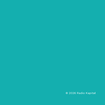
28/09/2021
EXOZENTRYKIME: #25 – WŁÓŻ DO
MIKROFALI
ambient
leftfield
audycja muzyczna
©
2026
Radio Kapitał