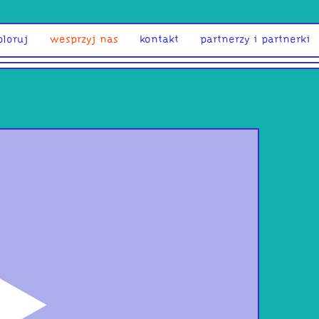
ploruj
wesprzyj nas
kontakt
partnerzy i partnerki
odtwórz
Det
41#