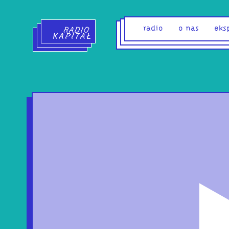
Radio Kapitał - strona główna
radio
o nas
eks