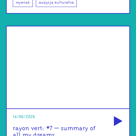
wywiad
audycja kulturalna
od
14/06/2026
rayon vert: #7 – summary of
all my dreams