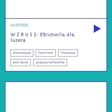
od
24/07/2026
W Z R U S Z: 09/chwila dla
luzera
alternatywa
feminizm
literatura
post punk
audycja kulturalna