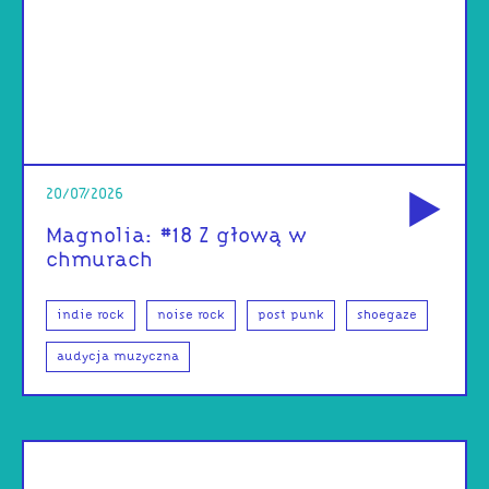
od
20/07/2026
Magnolia: #18 Z głową w
chmurach
indie rock
noise rock
post punk
shoegaze
audycja muzyczna