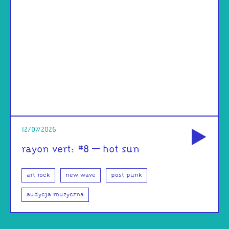
od
12/07/2026
rayon vert: #8 – hot sun
art rock
new wave
post punk
audycja muzyczna