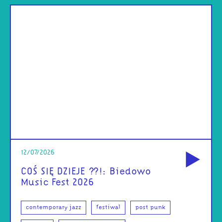
od
12/07/2026
COŚ SIĘ DZIEJE ??!: Biedowo
Music Fest 2026
contemporary jazz
festiwal
post punk