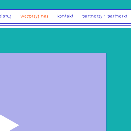
ploruj
wesprzyj nas
kontakt
partnerzy i partnerki
odtwórz
Eso
fina