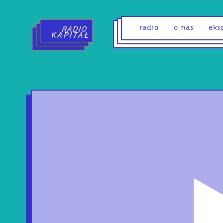
Radio Kapitał - strona główna
radio
o nas
eks