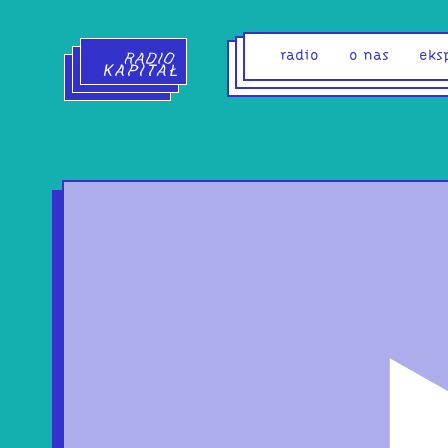
Radio Kapitał - strona główna
radio
o nas
eks