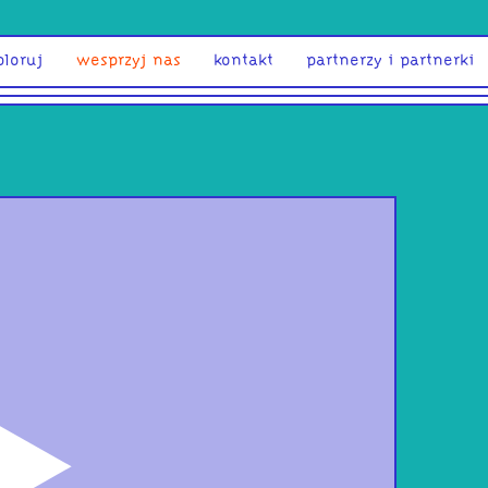
ploruj
wesprzyj nas
kontakt
partnerzy i partnerki
odtwórz
Euro