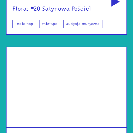
Flora: #20 Satynowa Pościel
indie pop
mixtape
audycja muzyczna
od