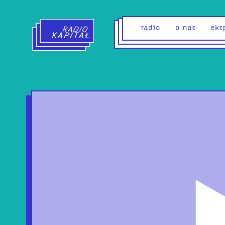
Radio Kapitał - strona główna
radio
o nas
eks