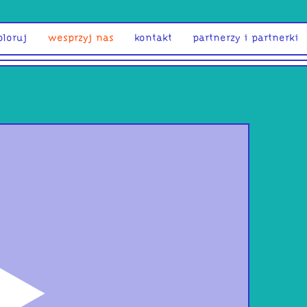
ploruj
wesprzyj nas
kontakt
partnerzy i partnerki
odtwórz
Fou
Alge