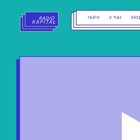
Radio Kapitał - strona główna
radio
o nas
eks