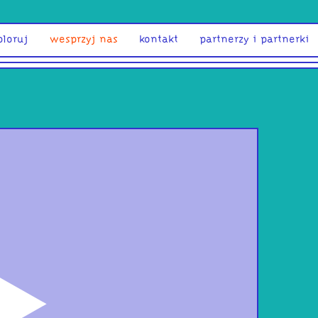
ploruj
wesprzyj nas
kontakt
partnerzy i partnerki
odtwórz
Gli