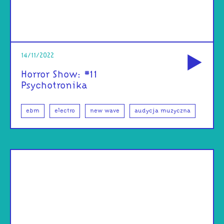
od
14/11/2022
Horror Show: #11
Psychotronika
ebm
electro
new wave
audycja muzyczna