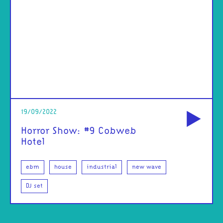
od
19/09/2022
Horror Show: #9 Cobweb
Hotel
ebm
house
industrial
new wave
DJ set