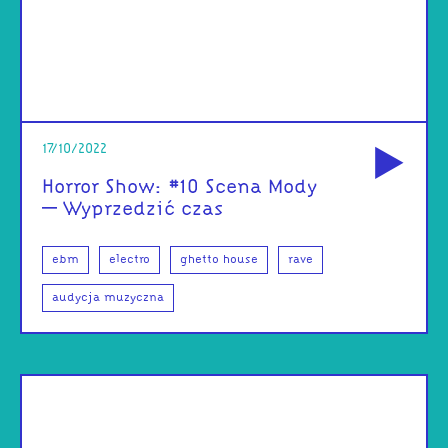
od
17/10/2022
Horror Show: #10 Scena Mody
– Wyprzedzić czas
ebm
electro
ghetto house
rave
audycja muzyczna