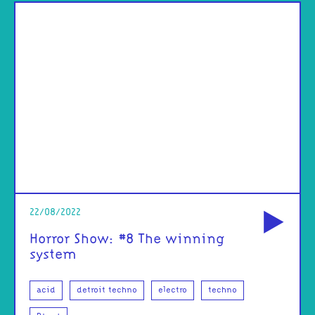
od
22/08/2022
Horror Show: #8 The winning
system
acid
detroit techno
electro
techno