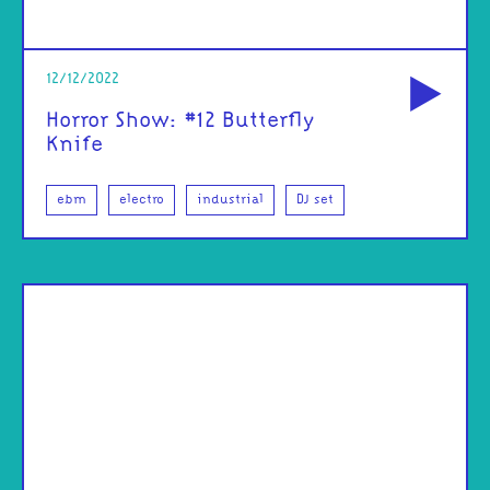
od
12/12/2022
Horror Show: #12 Butterfly
Knife
ebm
electro
industrial
DJ set