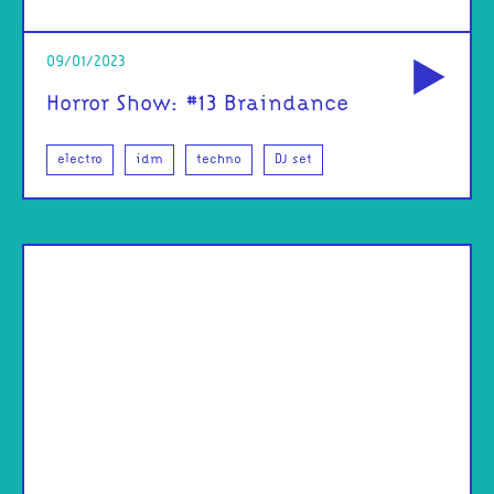
od
09/01/2023
Horror Show: #13 Braindance
electro
idm
techno
DJ set