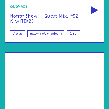
od
06/07/2026
Horror Show – Guest Mix: #92
KIWITEK23
electro
muzyka elektroniczna
DJ set