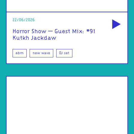
od
22/06/2026
Horror Show – Guest Mix: #91
Kutkh Jackdaw
ebm
new wave
DJ set