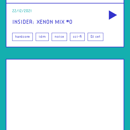
od
22/12/2021
INSIDER: XENON MIX #0
hardcore
idm
noise
sci-fi
DJ set