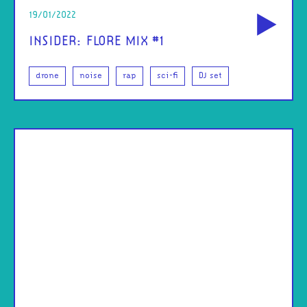
od
19/01/2022
INSIDER: FLORE MIX #1
drone
noise
rap
sci-fi
DJ set