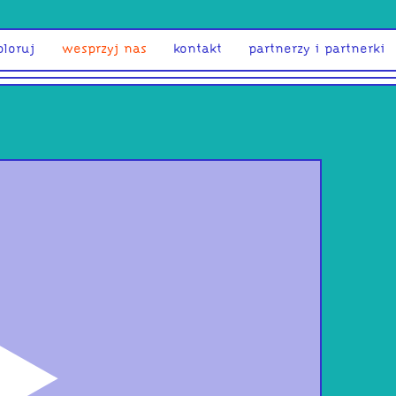
ploruj
wesprzyj nas
kontakt
partnerzy i partnerki
odtwórz
Jako