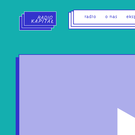
Radio Kapitał - strona główna
radio
o nas
eks