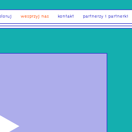
ploruj
wesprzyj nas
kontakt
partnerzy i partnerki
odtwórz
Kac
Mur