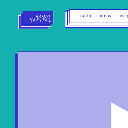
Radio Kapitał - strona główna
radio
o nas
eks