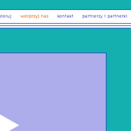
ploruj
wesprzyj nas
kontakt
partnerzy i partnerki
odtwórz
Ktoś
Wie