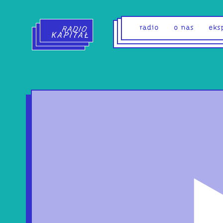
Radio Kapitał - strona główna
radio
o nas
eks