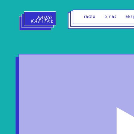
Radio Kapitał - strona główna
radio
o nas
eks