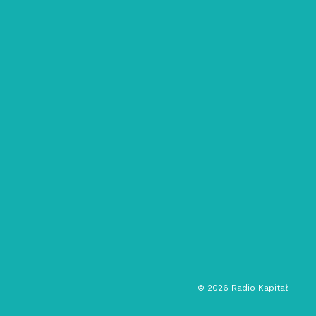
05/09/2021
Songs Against Gravity: #8 – Artur
Liebhart
funk
jazz
psychodelia
soul
audycja gościnna
©
2026
Radio Kapitał