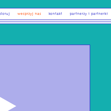
ploruj
wesprzyj nas
kontakt
partnerzy i partnerki
odtwórz
Lato