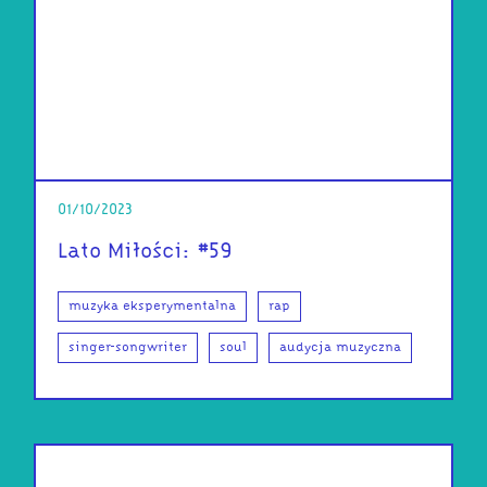
01/10/2023
Lato Miłości: #59
muzyka eksperymentalna
rap
singer-songwriter
soul
audycja muzyczna