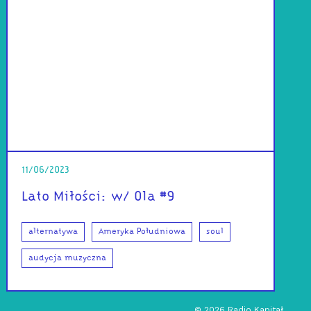
11/06/2023
Lato Miłości: w/ Ola #9
alternatywa
Ameryka Południowa
soul
audycja muzyczna
©
2026
Radio Kapitał