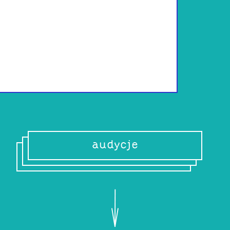
Gdyby była porą 
byłaby czerwoną
smakiem. Osoba, 
poszukiwaniem i t
rozkoszowanie się
audycje