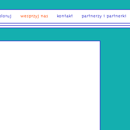
ploruj
wesprzyj nas
kontakt
partnerzy i partnerki
Ola Gara