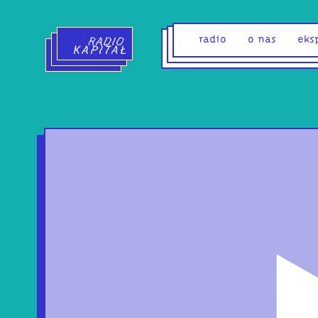
Radio Kapitał - strona główna
radio
o nas
eks