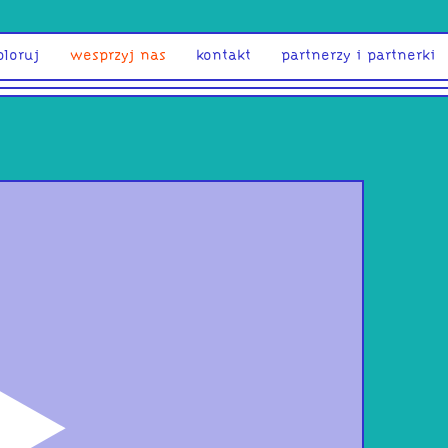
ploruj
wesprzyj nas
kontakt
partnerzy i partnerki
odtwórz
Let 
– 21