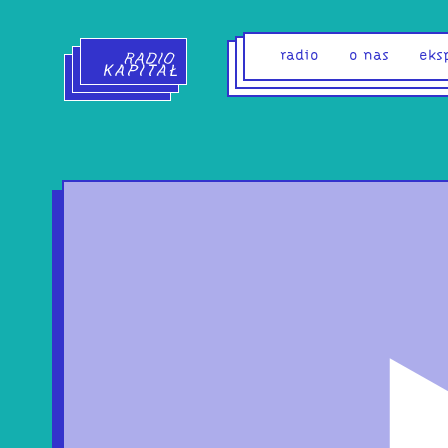
Radio Kapitał - strona główna
radio
o nas
eks