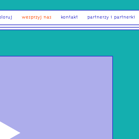
ploruj
wesprzyj nas
kontakt
partnerzy i partnerki
odtwórz
MAL