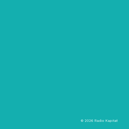
02/01/2021
Wieloświat: Jacek Sienkiewicz (30
lat polskiej sceny techno)
breaks
muzyka elektroniczna
techno
DJ set
©
2026
Radio Kapitał