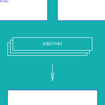
 Kneć
odcinki