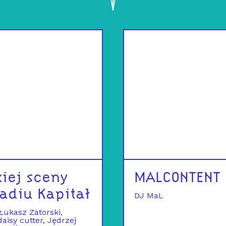
kiej sceny
MALCONTENT
adiu Kapitał
DJ MaL
 Łukasz Zatorski
daisy cutter
Jędrzej