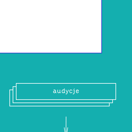
Warszawski DJ Ma
lat. Muzycznie 
Unsound. Miał pr
Polsce, ale i w Be
nie rozstaje się 
wydawnictwa.
audycje