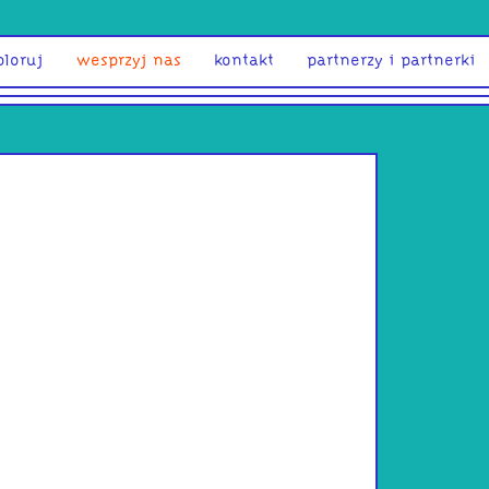
ploruj
wesprzyj nas
kontakt
partnerzy i partnerki
DJ MaL