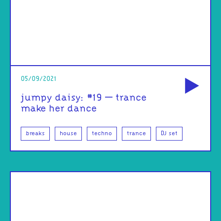
od
05/09/2021
jumpy daisy: #19 – trance
make her dance
breaks
house
techno
trance
DJ set