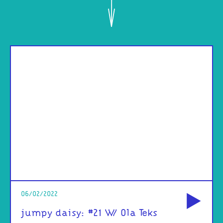
od
06/02/2022
jumpy daisy: #21 W/ Ola Teks