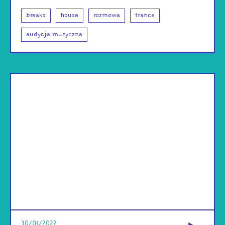
breaks
house
rozmowa
trance
audycja muzyczna
od
30/01/2022