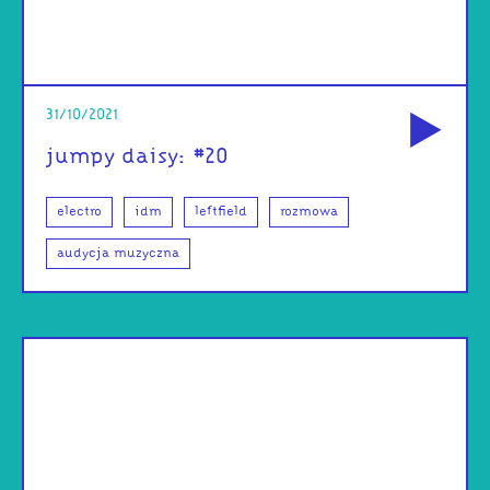
od
31/10/2021
jumpy daisy: #20
electro
idm
leftfield
rozmowa
audycja muzyczna