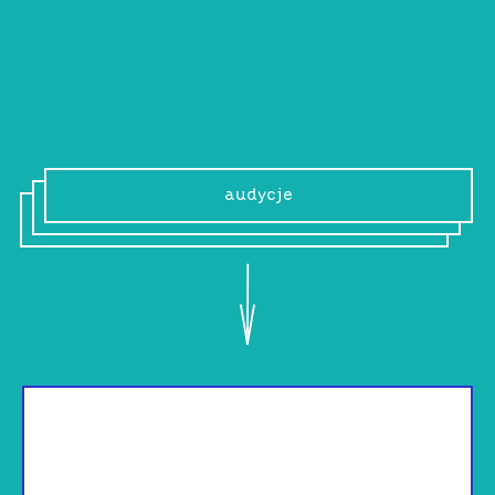
tymczasowe lub trwałe wspólnoty.
audycje