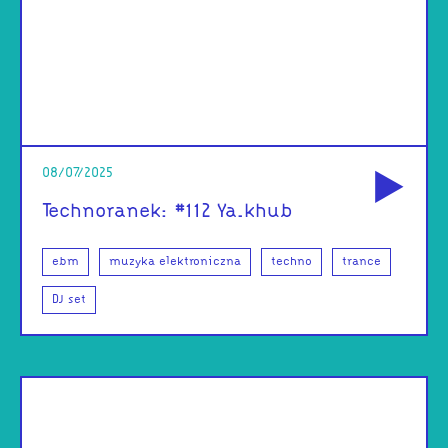
od
08/07/2025
Technoranek: #112 Ya.khub
ebm
muzyka elektroniczna
techno
trance
DJ set