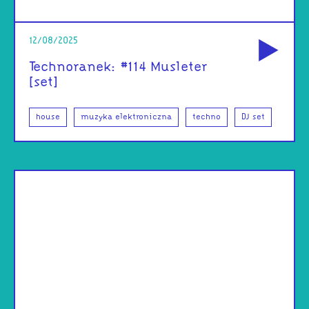
od
12/08/2025
Technoranek: #114 Musleter
[set]
house
muzyka elektroniczna
techno
DJ set