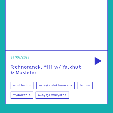
od
24/06/2025
Technoranek: #111 w/ Ya.khub
& Musleter
acid techno
muzyka elektroniczna
techno
wydarzenia
audycja muzyczna