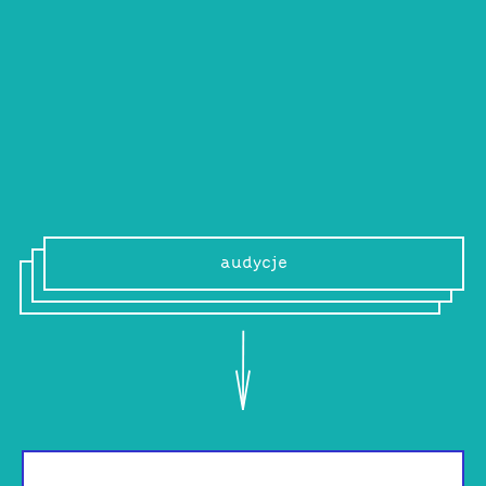
motoryzacyjnych rozgrywek, redaktor, iOS
developer. Posiada także własne studio
produkcyjne.
audycje