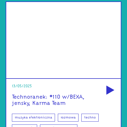
od
13/05/2025
Technoranek: #110 w/BEXA,
jensky, Karma Team
muzyka elektroniczna
rozmowa
techno