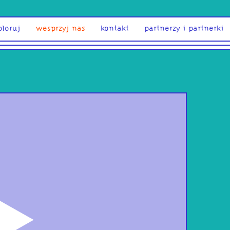
ploruj
wesprzyj nas
kontakt
partnerzy i partnerki
odtwórz
mie
win