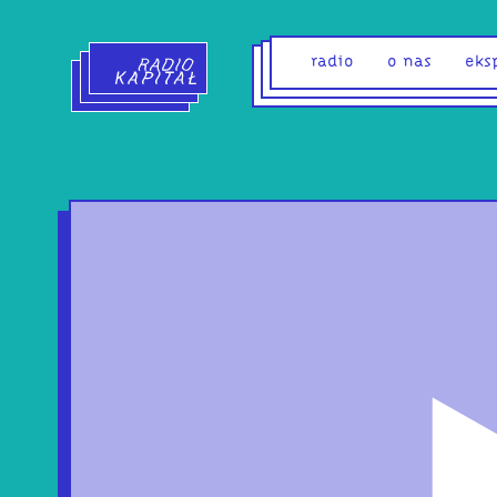
Radio Kapitał - strona główna
radio
o nas
eks