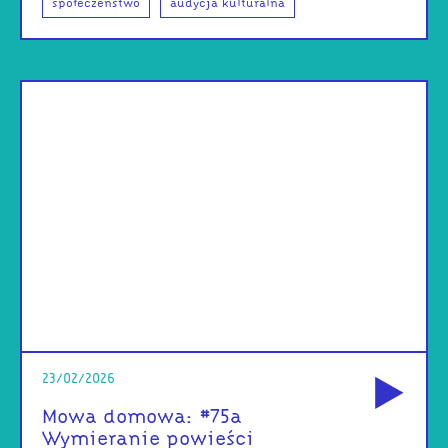
społeczeństwo
audycja kulturalna
od
23/02/2026
Mowa domowa: #75a
Wymieranie powieści