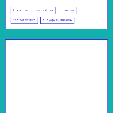
literatura
post-sztuka
rozmowa
społeczeństwo
audycja kulturalna
od