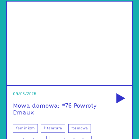
od
09/03/2026
Mowa domowa: #76 Powroty
Ernaux
feminizm
literatura
rozmowa