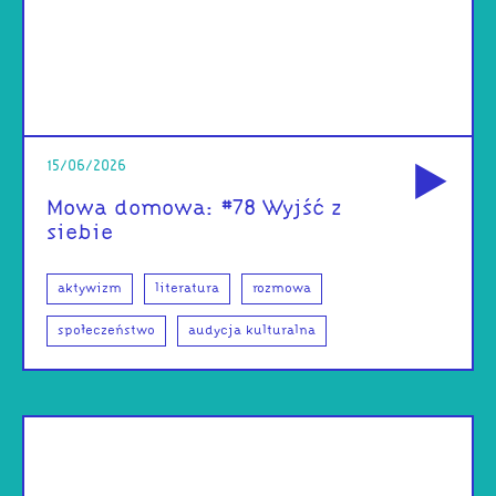
od
15/06/2026
Mowa domowa: #78 Wyjść z
siebie
aktywizm
literatura
rozmowa
społeczeństwo
audycja kulturalna