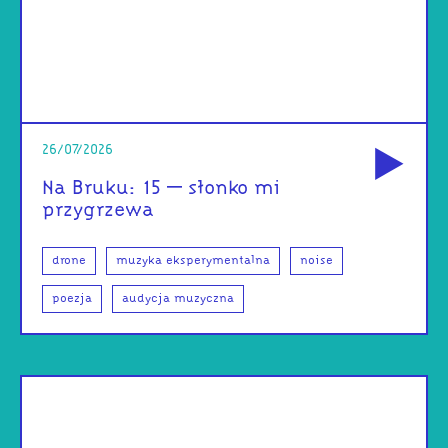
od
26/07/2026
Na Bruku: 15 – słonko mi
przygrzewa
drone
muzyka eksperymentalna
noise
poezja
audycja muzyczna