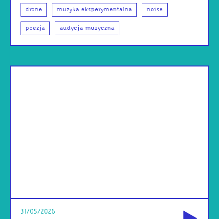
drone
muzyka eksperymentalna
noise
poezja
audycja muzyczna
od
31/05/2026