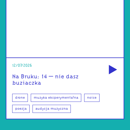
od
12/07/2026
Na Bruku: 14 – nie dasz
buziaczka
drone
muzyka eksperymentalna
noise
poezja
audycja muzyczna