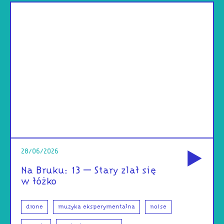
od
28/06/2026
Na Bruku: 13 – Stary zlał się
w łóżko
drone
muzyka eksperymentalna
noise