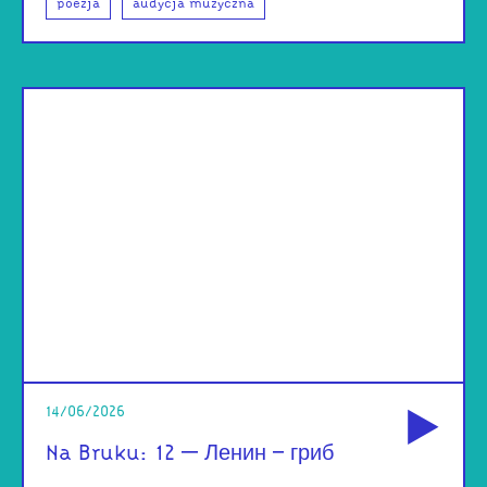
poezja
audycja muzyczna
od
14/06/2026
Na Bruku: 12 – Ленин — гриб