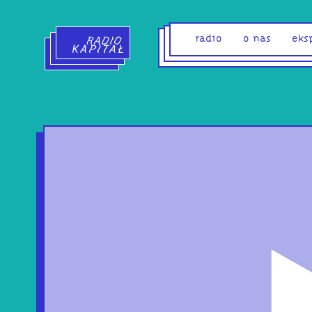
Radio Kapitał - strona główna
radio
o nas
eks