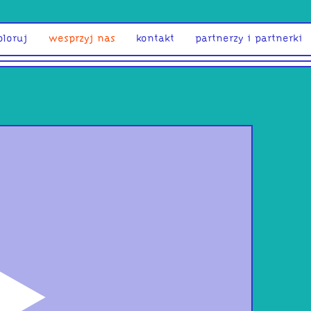
ploruj
wesprzyj nas
kontakt
partnerzy i partnerki
odtwórz
Na 