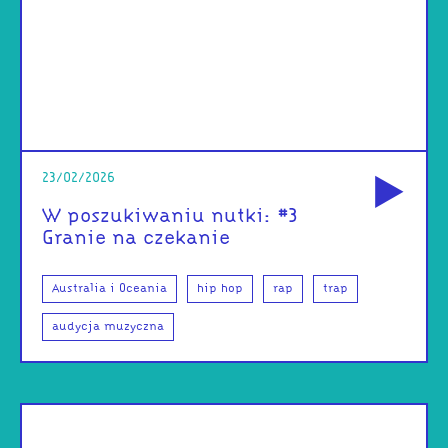
od
23/02/2026
W poszukiwaniu nutki: #3
Granie na czekanie
Australia i Oceania
hip hop
rap
trap
audycja muzyczna