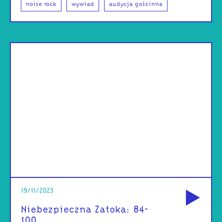
noise rock
wywiad
audycja gościnna
od
19/11/2023
Niebezpieczna Zatoka: 84-
100