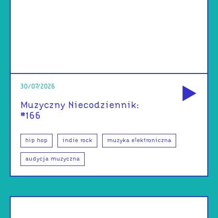
od
30/07/2026
Muzyczny Niecodziennik:
#166
hip hop
indie rock
muzyka elektroniczna
audycja muzyczna