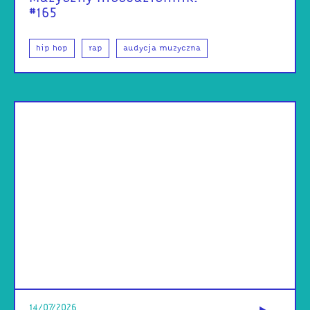
#165
hip hop
rap
audycja muzyczna
od
14/07/2026