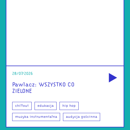
od
28/07/2026
Pawlacz: WSZYSTKO CO
ZIELONE
chillout
edukacja
hip hop
muzyka instrumentalna
audycja gościnna