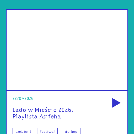
od
22/07/2026
Lado w Mieście 2026:
Playlista Asifeha
ambient
festiwal
hip hop