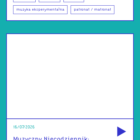
muzyka eksperymentalna
patronat / matronat
od
16/07/2026
Muzyczny Niecodziennik: