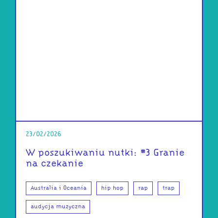
23/02/2026
W poszukiwaniu nutki: #3 Granie
na czekanie
Australia i Oceania
hip hop
rap
trap
audycja muzyczna