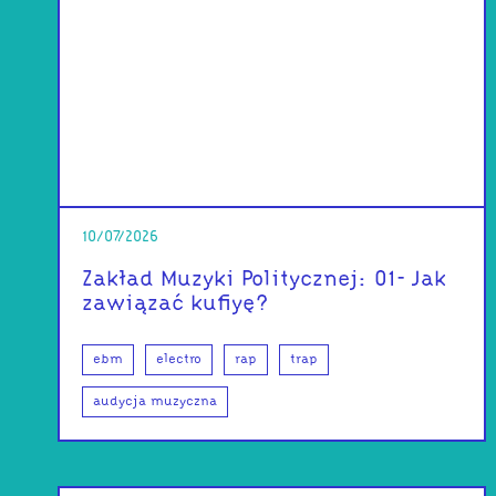
10/07/2026
Zakład Muzyki Politycznej: 01- Jak
zawiązać kufiyę?
ebm
electro
rap
trap
audycja muzyczna