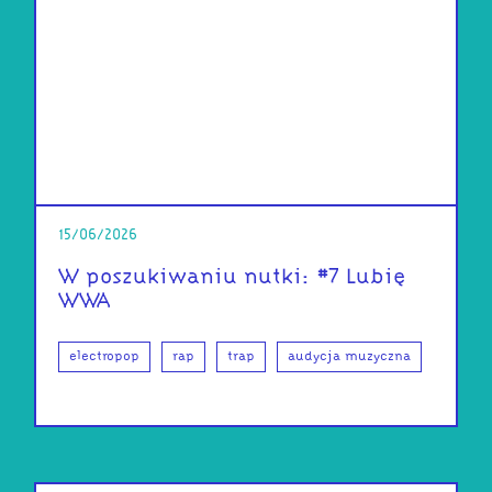
15/06/2026
W poszukiwaniu nutki: #7 Lubię
WWA
electropop
rap
trap
audycja muzyczna