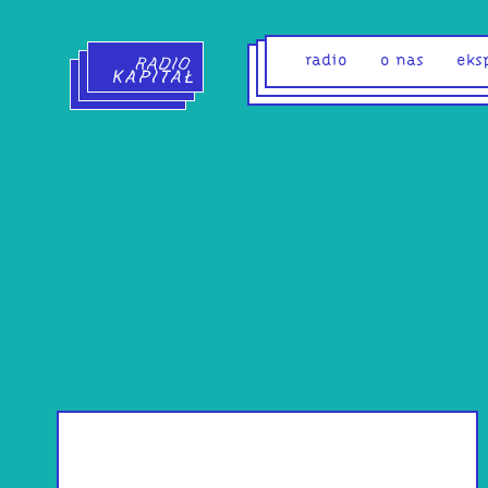
Radio Kapitał - strona główna
radio
o nas
eks