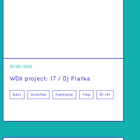
01/06/2026
WOX project: 17 / Dj Piatka
bass
dubstep
hyperpop
trap
DJ set