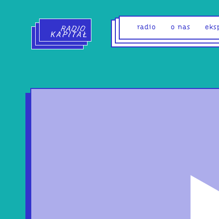
Radio Kapitał - strona główna
radio
o nas
eks