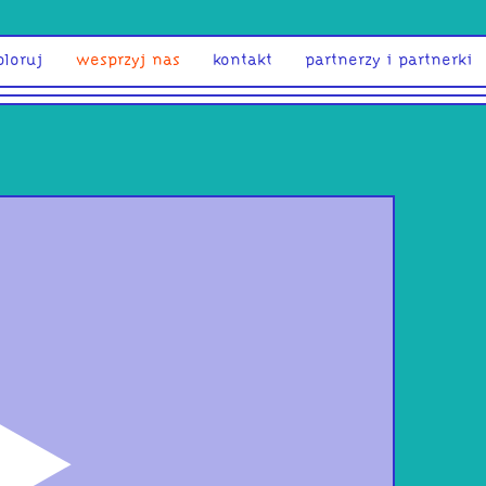
ploruj
wesprzyj nas
kontakt
partnerzy i partnerki
odtwórz
NAS
Tak