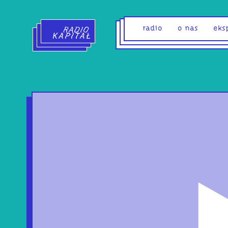
Radio Kapitał - strona główna
radio
o nas
eks