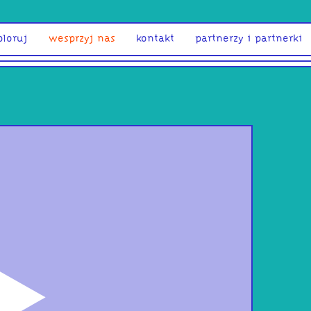
ploruj
wesprzyj nas
kontakt
partnerzy i partnerki
odtwórz
Nie
MA 