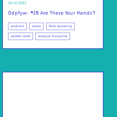
20/12/2023
Odpływ: #28 Are These Your Hands?
ambient
drone
field recording
spoken word
audycja muzyczna