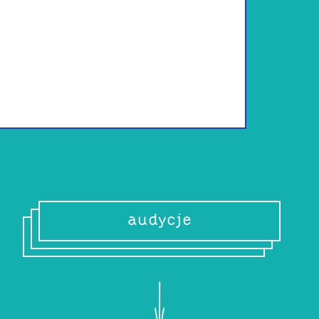
Ciałem mieszka w
Miłośniczka nagra
letniego wieczoru
balkonowe. Dawnie
głównie cudzą sz
Wydawnictwie Uni
audycje