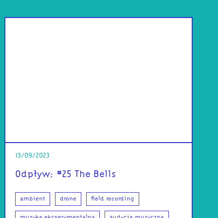
13/09/2023
Odpływ: #25 The Bells
ambient
drone
field recording
muzyka eksperymentalna
audycja muzyczna