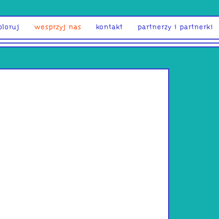
ploruj
wesprzyj nas
kontakt
partnerzy i partnerki
Sonia S