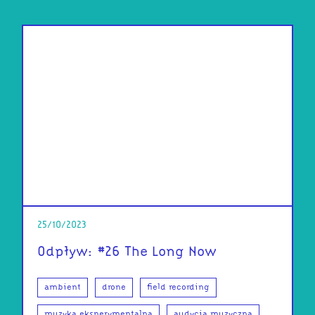
25/10/2023
Odpływ: #26 The Long Now
ambient
drone
field recording
muzyka eksperymentalna
audycja muzyczna