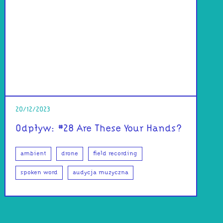
20/12/2023
Odpływ: #28 Are These Your Hands?
ambient
drone
field recording
spoken word
audycja muzyczna