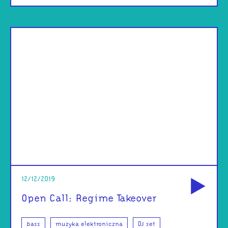
od
12/12/2019
Open Call: Regime Takeover
bass
muzyka elektroniczna
DJ set