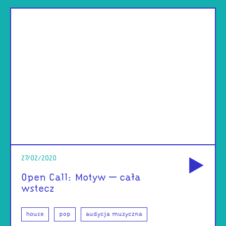
od
27/02/2020
Open Call: Motyw – cała
wstecz
house
pop
audycja muzyczna