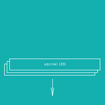
Open Call
Archiwalne audycje z początku działania
Radia Kapitał. Rezultat pierwszego
radiowego open call’a, ogłoszonego
jeszcze w czerwcu 2019.
odcinki (20)