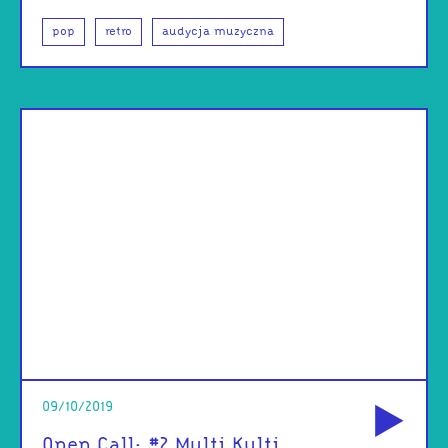
pop
retro
audycja muzyczna
od
09/10/2019
Open Call: #2 Multi Kulti