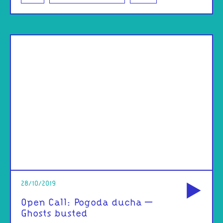
od
28/10/2019
Open Call: Pogoda ducha –
Ghosts busted