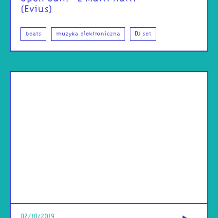
(Evius)
beats
muzyka elektroniczna
DJ set
od
02/10/2019