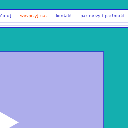
ploruj
wesprzyj nas
kontakt
partnerzy i partnerki
odtwórz
Pas