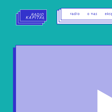
Radio Kapitał - strona główna
radio
o nas
eks