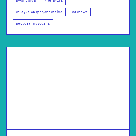
awangarda
literatura
muzyka eksperymentalna
rozmowa
audycja muzyczna
od