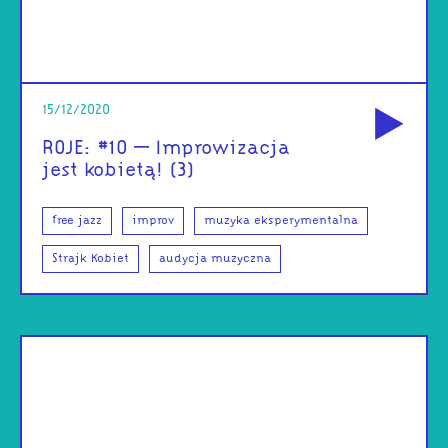
od
15/12/2020
ROJE: #10 – Improwizacja
jest kobietą! (3)
free jazz
improv
muzyka eksperymentalna
Strajk Kobiet
audycja muzyczna