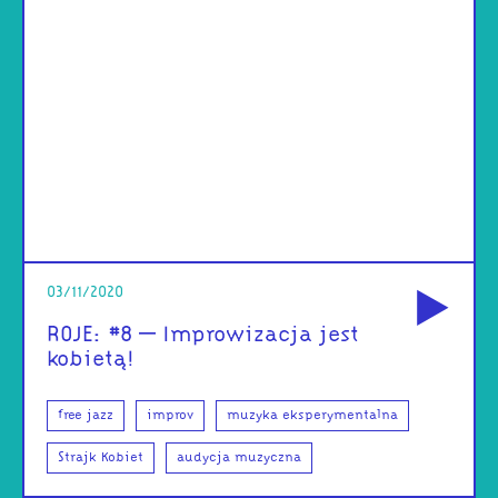
od
03/11/2020
ROJE: #8 – Improwizacja jest
kobietą!
free jazz
improv
muzyka eksperymentalna
Strajk Kobiet
audycja muzyczna