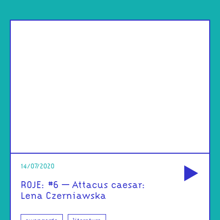
od
14/07/2020
ROJE: #6 – Attacus caesar:
Lena Czerniawska