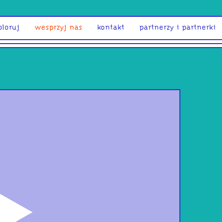
ploruj
wesprzyj nas
kontakt
partnerzy i partnerki
odtwórz
SET 