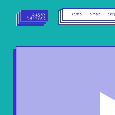
Radio Kapitał - strona główna
radio
o nas
eks