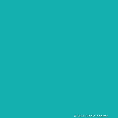
13/05/2020
Radio Pandemia: #3
ambient
ambient techno
psychodelia
audycja muzyczna
©
2026
Radio Kapitał