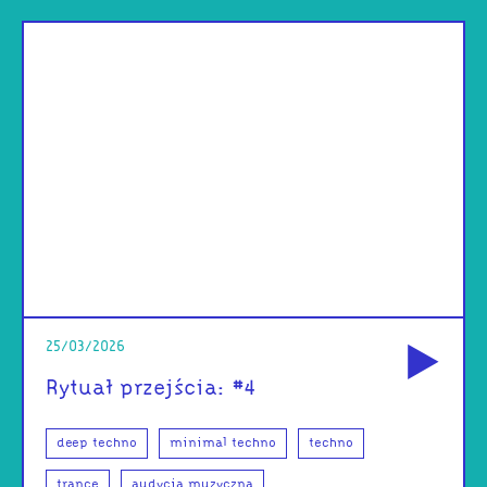
od
25/03/2026
Rytuał przejścia: #4
deep techno
minimal techno
techno
trance
audycja muzyczna