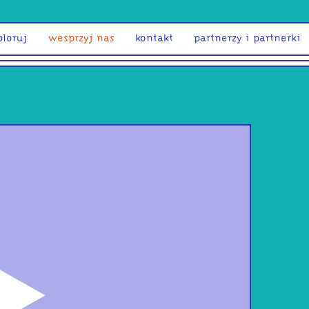
ploruj
wesprzyj nas
kontakt
partnerzy i partnerki
odtwórz
SET 