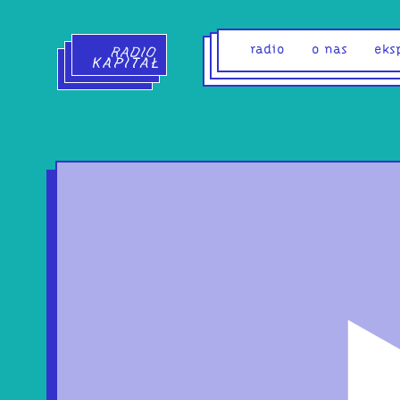
Radio Kapitał - strona główna
radio
o nas
eks