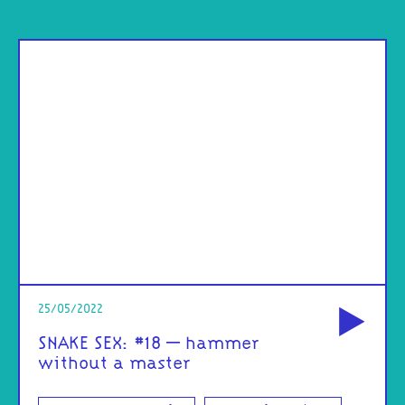
od
25/05/2022
SNAKE SEX: #18 – hammer
without a master