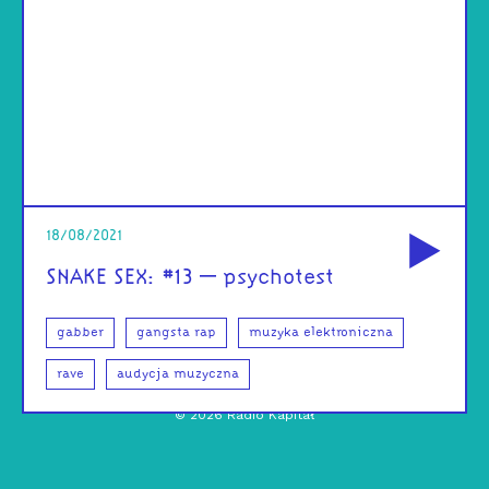
od
18/08/2021
SNAKE SEX: #13 – psychotest
gabber
gangsta rap
muzyka elektroniczna
rave
audycja muzyczna
©
2026
Radio Kapitał