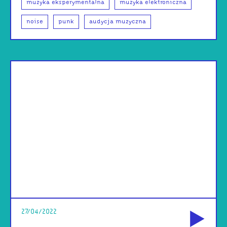
muzyka eksperymentalna
muzyka elektroniczna
noise
punk
audycja muzyczna
od
27/04/2022