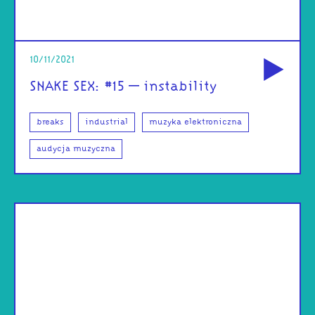
od
10/11/2021
SNAKE SEX: #15 – instability
breaks
industrial
muzyka elektroniczna
audycja muzyczna