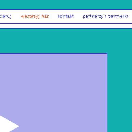
ploruj
wesprzyj nas
kontakt
partnerzy i partnerki
odtwórz
śpi