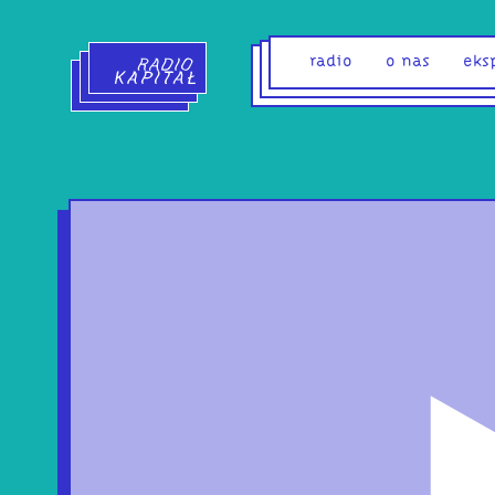
Radio Kapitał - strona główna
radio
o nas
eks