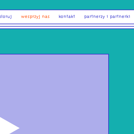
ploruj
wesprzyj nas
kontakt
partnerzy i partnerki
odtwórz
śpi