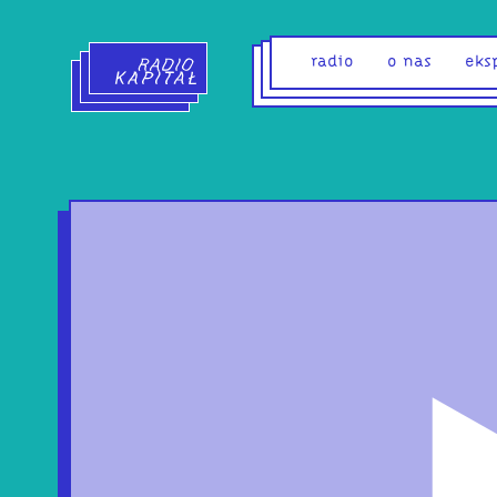
Radio Kapitał - strona główna
radio
o nas
eks