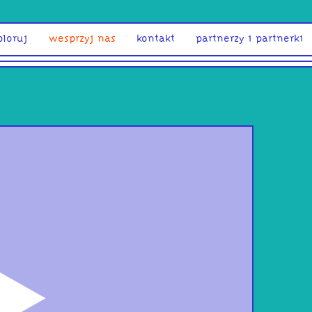
ploruj
wesprzyj nas
kontakt
partnerzy i partnerki
odtwórz
Sta