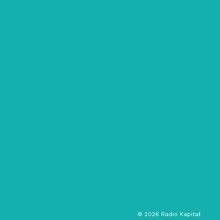
06/07/2021
Świeżynka: #98
ambient
jazz
muzyka eksperymentalna
muzyka elektroniczna
audycja muzyczna
©
2026
Radio Kapitał