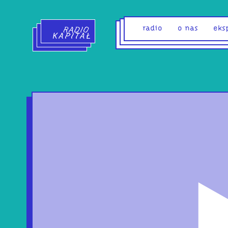
Radio Kapitał - strona główna
radio
o nas
eks