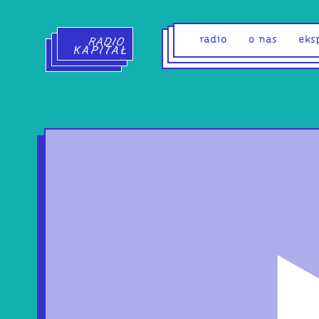
Radio Kapitał - strona główna
radio
o nas
eks