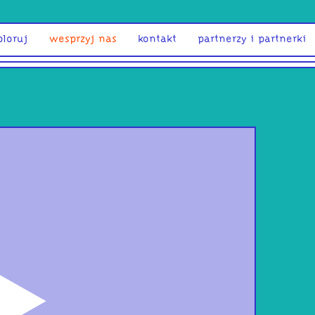
ploruj
wesprzyj nas
kontakt
partnerzy i partnerki
odtwórz
szm