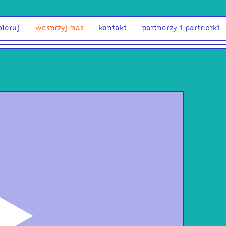
ploruj
wesprzyj nas
kontakt
partnerzy i partnerki
odtwórz
Szu
Mid