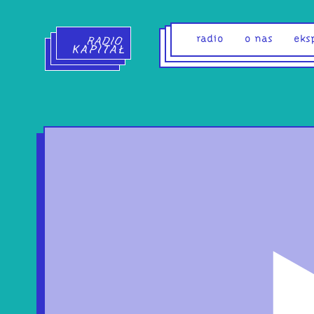
Radio Kapitał - strona główna
radio
o nas
eks