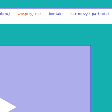
ploruj
wesprzyj nas
kontakt
partnerzy i partnerki
odtwórz
Tok