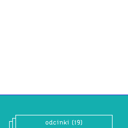
Trza
Pan 
Audycj
Dominu
zarówn
wszyst
muzycz
płytą 
odcinki (19)