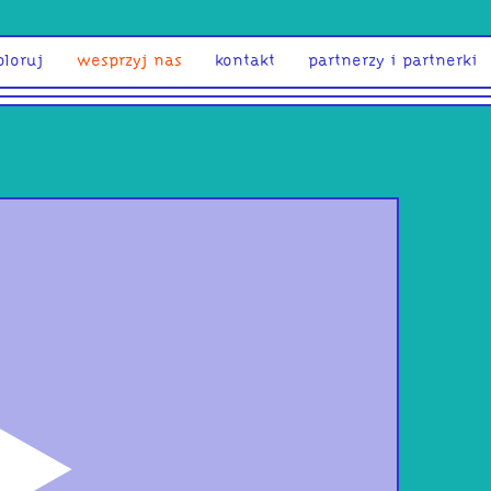
ploruj
wesprzyj nas
kontakt
partnerzy i partnerki
odtwórz
TYGI
IST