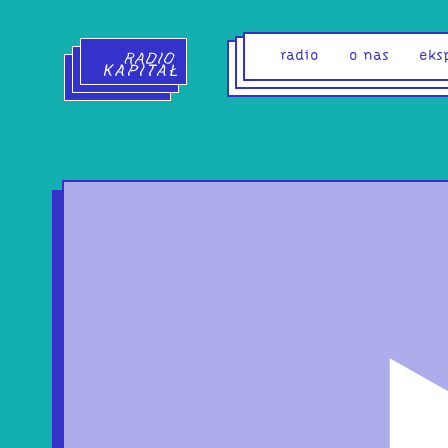
Radio Kapitał - strona główna
radio
o nas
eks