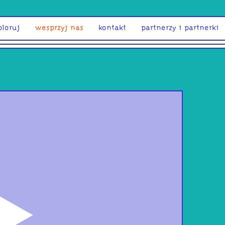
ploruj
wesprzyj nas
kontakt
partnerzy i partnerki
odtwórz
Ult