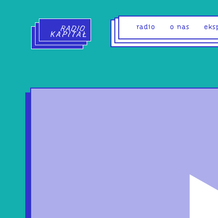
Radio Kapitał - strona główna
radio
o nas
eks